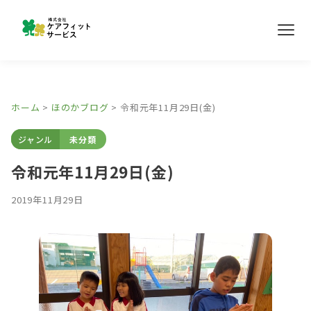
メ
ニ
ュ
ー
事業所紹介
ホーム
>
ほのかブログ
>
令和元年11月29日(金)
ほのかブログ
ジャンル
未分類
採用情報
令和元年11月29日(金)
2019年11月29日
お問い合わせ