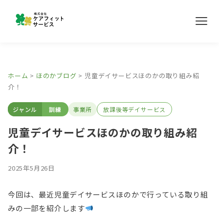
メ
ニ
ュ
ー
事業所紹介
ホーム
>
ほのかブログ
>
児童デイサービスほのかの取り組み紹
介！
ほのかブログ
ジャンル
訓練
事業所
放課後等デイサービス
採用情報
児童デイサービスほのかの取り組み紹
介！
お問い合わせ
2025年5月26日
今回は、最近児童デイサービスほのかで行っている取り組
みの一部を紹介します