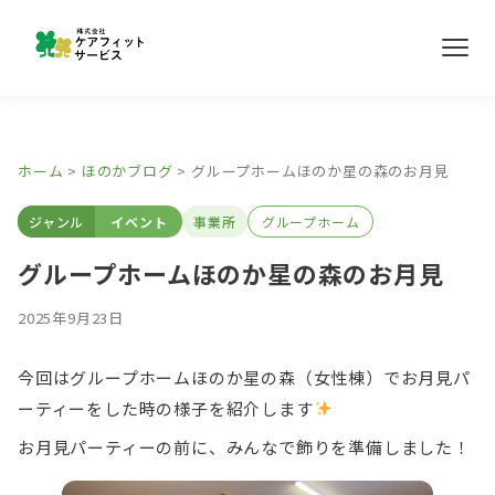
メ
ニ
ュ
ー
事業所紹介
ホーム
>
ほのかブログ
>
グループホームほのか星の森のお月見
ほのかブログ
ジャンル
イベント
事業所
グループホーム
採用情報
グループホームほのか星の森のお月見
2025年9月23日
お問い合わせ
今回はグループホームほのか星の森（女性棟）でお月見パ
ーティーをした時の様子を紹介します
お月見パーティーの前に、みんなで飾りを準備しました！