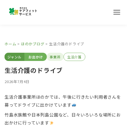
メ
ニ
ュ
ー
事業所紹介
ホーム
>
ほのかブログ
>
生活介護のドライブ
ほのかブログ
ジャンル
お出かけ
事業所
生活介護
採用情報
生活介護のドライブ
2026年7月4日
お問い合わせ
生活介護事業所ほのかでは、午後に行きたい利用者さんを
募ってドライブに出かけています
竹島水族館や日本列島公園など、日々いろいろな場所にお
出かけに行っています